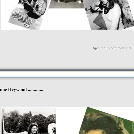
Ajouter un commentaire
..Anne Heywood ..............