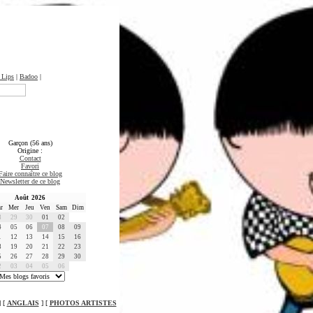
 Lips
|
Badoo
|
Garçon (56 ans)
Origine :
Contact
Favori
Faire connaître ce blog
Newsletter de ce blog
Août 2026
r
Mer
Jeu
Ven
Sam
Dim
8
29
30
01
02
4
05
06
07
08
09
1
12
13
14
15
16
8
19
20
21
22
23
5
26
27
28
29
30
2
03
04
05
06
 [
ANGLAIS
] [
PHOTOS ARTISTES