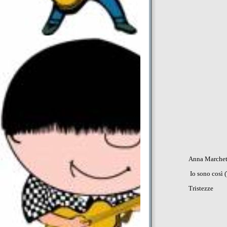
Anna Marchet
Io sono così 
Tristezze