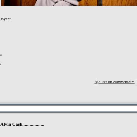
ussycat
rn
k
Ajouter un commentaire
...Alvin Cash..................