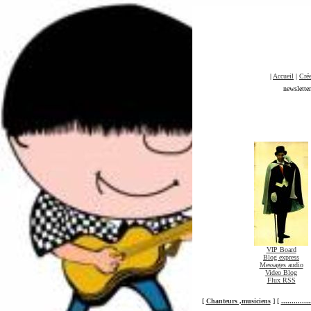
|
Accueil
|
Crée
newslette
VIP Board
Blog express
Messages audio
Video Blog
Flux RSS
[
Chanteurs ,musiciens
] [
............