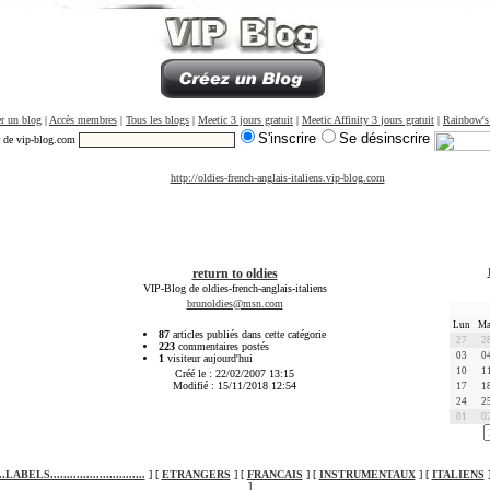
r un blog
|
Accès membres
|
Tous les blogs
|
Meetic 3 jours gratuit
|
Meetic Affinity 3 jours gratuit
|
Rainbow's
S'inscrire
Se désinscrire
r de vip-blog.com
http://oldies-french-anglais-italiens.vip-blog.com
return to oldies
VIP-Blog de oldies-french-anglais-italiens
brunoldies@msn.com
Lun
Ma
87
articles publiés dans cette catégorie
27
2
223
commentaires postés
03
0
1
visiteur aujourd'hui
10
1
Créé le : 22/02/2007 13:15
Modifié : 15/11/2018 12:54
17
1
24
2
01
0
....LABELS.............................
] [
ETRANGERS
] [
FRANCAIS
] [
INSTRUMENTAUX
] [
ITALIENS
]
]