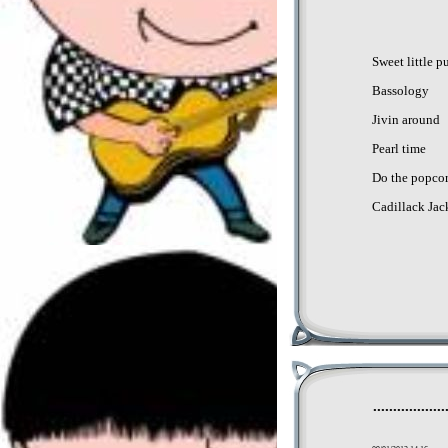
Sweet little p
Bassology
Jivin around
Pearl time
Do the popco
Cadillack Jac
................