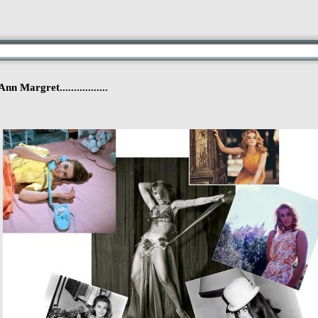
...Ann Margret.................