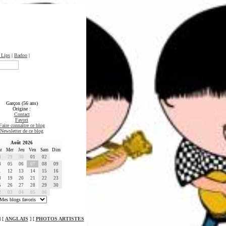
 Lips
|
Badoo
|
Garçon (56 ans)
Origine :
Contact
Favori
Faire connaître ce blog
Newsletter de ce blog
Août 2026
r
Mer
Jeu
Ven
Sam
Dim
8
29
30
01
02
4
05
06
07
08
09
1
12
13
14
15
16
8
19
20
21
22
23
5
26
27
28
29
30
2
03
04
05
06
 [
ANGLAIS
] [
PHOTOS ARTISTES