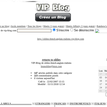
r un blog
|
Accès membres
|
Tous les blogs
|
Meetic 3 jours gratuit
|
Meetic Affinity 3 jours gratuit
|
Rainbow's
S'inscrire
Se désinscrire
r de vip-blog.com
http://oldies-french-anglais-italiens.vip-blog.com
return to oldies
VIP-Blog de oldies-french-anglais-italiens
brunoldies@msn.com
Lun
Ma
147
articles publiés dans cette catégorie
27
2
223
commentaires postés
03
0
1
visiteur aujourd'hui
10
1
Créé le : 22/02/2007 13:15
Modifié : 15/11/2018 12:54
17
1
24
2
01
0
....LABELS.............................
] [
ETRANGERS
] [
FRANCAIS
] [
INSTRUMENTAUX
] [
ITALIENS
]
]