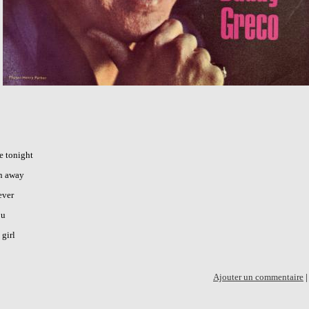
be tonight
n away
ever
ou
 girl
Ajouter un commentaire