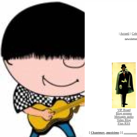
|
Accueil
|
Crée
newslette
VIP Board
Blog express
Messages audio
Video Blog
Flux RSS
[
Chanteurs ,musiciens
] [
............