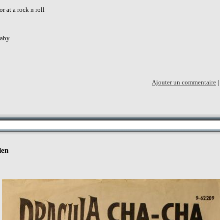
r at a rock n roll
raby
Ajouter un commentaire
den