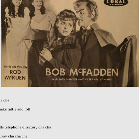
ha cha
ke rattle and roll
lls telephone directory cha cha
agony cha cha cha