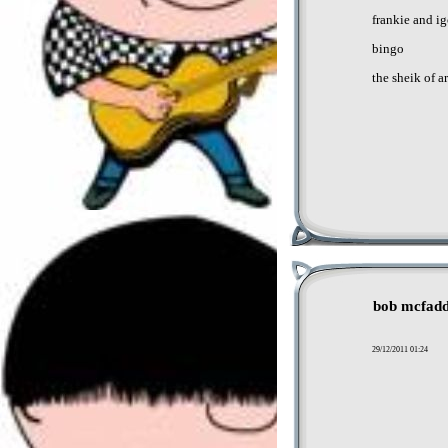
frankie and igo
bingo
the sheik of a
bob mcfad
29/12/2011 01:24