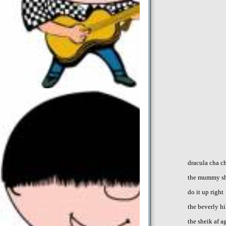
dracula cha c
the mummy sha
do it up right
the beverly hi
the sheik af 